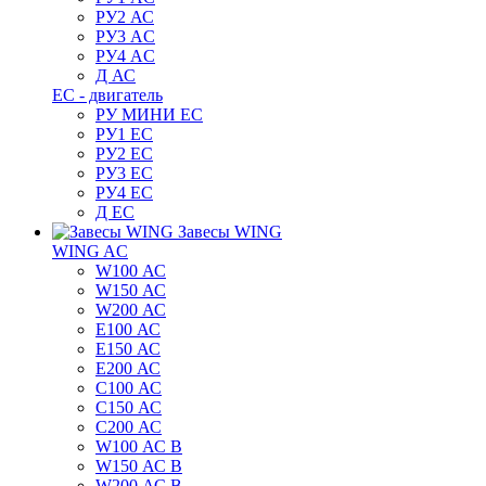
РУ2 АС
РУ3 AC
РУ4 AC
Д АС
ЕС - двигатель
РУ МИНИ EC
РУ1 EC
РУ2 EC
РУ3 EC
РУ4 EC
Д ЕС
Завесы WING
WING AC
W100 АС
W150 АС
W200 АС
E100 АС
E150 АС
E200 АС
C100 АС
C150 АС
C200 АС
W100 АС B
W150 АС B
W200 АС B