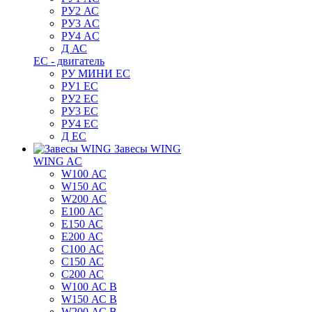
РУ2 АС
РУ3 AC
РУ4 AC
Д АС
ЕС - двигатель
РУ МИНИ EC
РУ1 EC
РУ2 EC
РУ3 EC
РУ4 EC
Д ЕС
Завесы WING
WING AC
W100 АС
W150 АС
W200 АС
E100 АС
E150 АС
E200 АС
C100 АС
C150 АС
C200 АС
W100 АС B
W150 АС B
W200 АС B