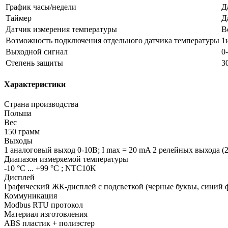
График часы/недели
Д
Таймер
Д
Датчик измерения температуры
В
Возможность подключения отдельного датчика температуры
1
Выходной сигнал
0
Степень защиты
3
Характеристики
Страна производства
Польша
Вес
150 грамм
Выходы
1 аналоговый выход 0-10В; I max = 20 mA 2 релейных выхода 
Диапазон измеряемой температуры
-10 °C ... +99 °C ; NTC10K
Дисплей
Графический ЖК-дисплей с подсветкой (черные буквы, синий
Коммуникация
Modbus RTU протокол
Материал изготовления
ABS пластик + полиэстер