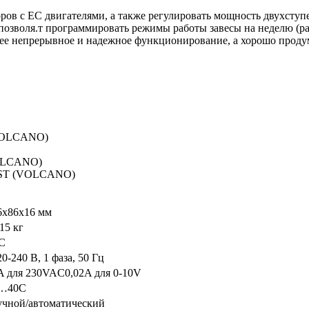
ров с ЕС двигателями, а также регулировать мощность двухступе
позволя.т программировать режимы работы завесы на неделю (ра
е непрерывное и надежное функционирование, а хорошо проду
(VOLCANO)
VOLCANO)
ROST (VOLCANO)
6x86x16 мм
,15 кг
С
20-240 В, 1 фаза, 50 Гц
A для 230VAC0,02A для 0-10V
…40С
учной/автоматический