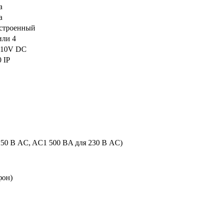
а
а
строенный
или 4
-10V DC
0 IP
(250 В AC, AC1 500 ВA для 230 В AC)
 фон)