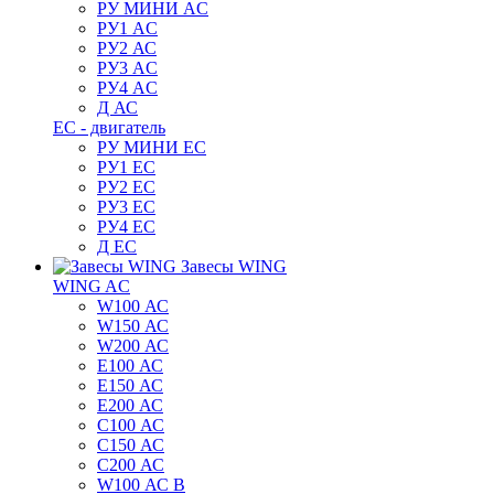
РУ МИНИ AC
РУ1 AC
РУ2 АС
РУ3 AC
РУ4 AC
Д АС
ЕС - двигатель
РУ МИНИ EC
РУ1 EC
РУ2 EC
РУ3 EC
РУ4 EC
Д ЕС
Завесы WING
WING AC
W100 АС
W150 АС
W200 АС
E100 АС
E150 АС
E200 АС
C100 АС
C150 АС
C200 АС
W100 АС B