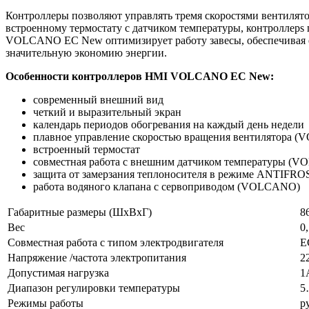
Контроллеры позволяют управлять тремя скоростями вентилято
встроенному термостату с датчиком температуры, контроллерs 
VOLCANO EC New оптимизирует работу завесы, обеспечивая е
значительную экономию энергии.
Особенности контроллеров HMI VOLCANO EC New:
современный внешний вид
четкий и выразительный экран
календарь периодов обогревания на каждый день недели
плавное управление скоростью вращения вентилятора 
встроенный термостат
совместная работа с внешним датчиком температуры (
защита от замерзания теплоносителя в режиме ANTIF
работа водяного клапана с сервоприводом (VOLCANO)
Габаритные размеры (ШхВхГ)
8
Вес
0
Совместная работа с типом электродвигателя
E
Напряжение /частота электропитания
2
Допустимая нагрузка
1
Диапазон регулировки температуры
5
Режимы работы
р