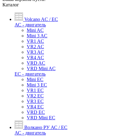
Каталог
Volcano AC / EC
АС - двигатель
Mini AC
Mini 3 AC
VR1 AC
VR2 AC
VR3 AC
VR4 AC
VRD AC
VRD Mini AC
ЕС - двигатель
Mini EC
Mini 3 EC
VR1 EC
VR2 EC
VR3 EC
VR4 EC
VRD EC
VRD Mini EC
Волкано РУ АС / ЕС
АС - двигатель