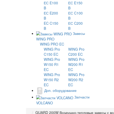
ЕС E100
ЕС E150
B
B
ЕС E200
ЕС C100
B
B
EC C150
ЕС C200
B
B
Завесы
WING PRO
WING PRO EC
WING Pro
WING Pro
C150 EC
C200 EC
WING Pro
WING Pro
W150 R1
W200 R1
EC
EC
WING Pro
WING Pro
W150 R2
W200 R2
EC
EC
Доп. оборудование
Запчасти
VOLCANO
GUARD 200W Воздушно-тепловые завесы с в