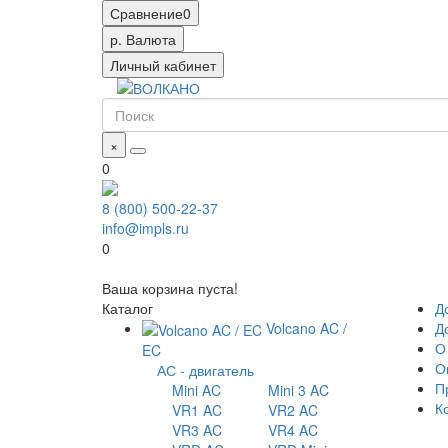
Сравнение
0
р.
Валюта
Личный кабинет
×
0
8 (800) 500-22-37
info@impls.ru
0
Ваша корзина пуста!
Каталог
Д
Volcano AC /
Д
О
EC
О
АС - двигатель
П
Mini AC
Mini 3 AC
К
VR1 AC
VR2 AC
VR3 AC
VR4 AC