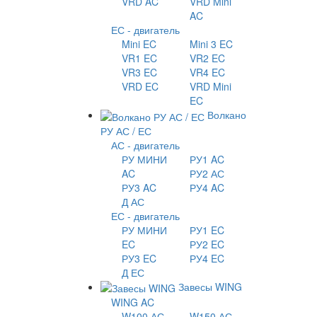
VRD AC
VRD Mini
AC
ЕС - двигатель
Mini EC
Mini 3 EC
VR1 EC
VR2 EC
VR3 EC
VR4 EC
VRD EC
VRD Mini
EC
Волкано
РУ АС / ЕС
АС - двигатель
РУ МИНИ
РУ1 AC
AC
РУ2 АС
РУ3 AC
РУ4 AC
Д АС
ЕС - двигатель
РУ МИНИ
РУ1 EC
EC
РУ2 EC
РУ3 EC
РУ4 EC
Д ЕС
Завесы WING
WING AC
W100 АС
W150 АС