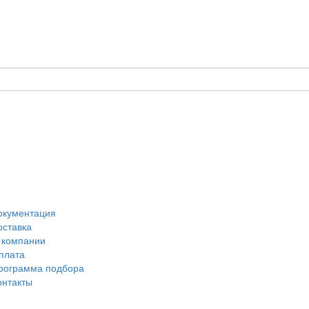
окументация
оставка
 компании
плата
рограмма подбора
онтакты